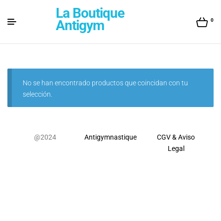
La Boutique
0
Antigym
No se han encontrado productos que coincidan con tu
selección.
@
2024
Antigymnastique
CGV & Aviso
Legal