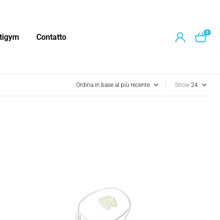
0
ntigym
Contatto
Show