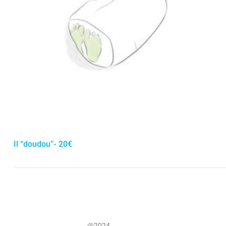
Il “doudou”- 20€
@
2024